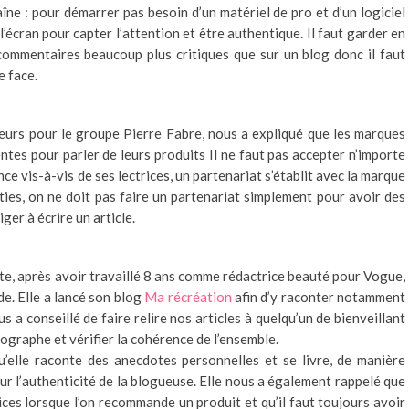
aîne : pour démarrer pas besoin d’un matériel de pro et d’un logiciel
’écran pour capter l’attention et être authentique. Il faut garder en
commentaires beaucoup plus critiques que sur un blog donc il faut
e face.
eurs pour le groupe Pierre Fabre, nous a expliqué que les marques
ntes pour parler de leurs produits Il ne faut pas accepter n’importe
e vis-à-vis de ses lectrices, un partenariat s’établit avec la marque
rties, on ne doit pas faire un partenariat simplement pour avoir des
ger à écrire un article.
ite, après avoir travaillé 8 ans comme rédactrice beauté pour Vogue,
e. Elle a lancé son blog
Ma récréation
afin d’y raconter notamment
 a conseillé de faire relire nos articles à quelqu’un de bienveillant
ographe et vérifier la cohérence de l’ensemble.
u’elle raconte des anecdotes personnelles et se livre, de manière
ur l’authenticité de la blogueuse. Elle nous a également rappelé que
ces lorsque l’on recommande un produit et qu’il faut toujours avoir