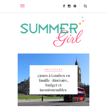
ANGLETERRE
jours à Londres en
FRANCE
amille : itinéraire,
Un week-end à Etretat
budget et
en amoureux
incontournables.