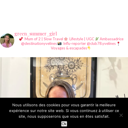
green_summer_girl
Mum of 2 | Slow Travel
Lifestyle | UGC
Ambassadrice
@destinationyvelines
Influ-reporter @club78.yvelines
Voyages & escapades
Nous utilisons des cookies pour vous garantir la meilleure
expérience sur notre site web. Si vous continuez à utiliser ce
site, nous supposerons que vous en êtes satisfait.
©Summer Girl since 2015
Ok