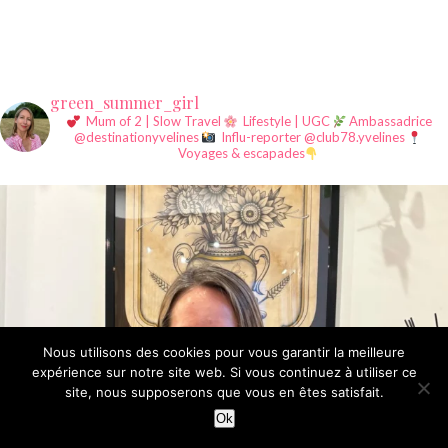
green_summer_girl
Mum of 2 | Slow Travel
Lifestyle | UGC
Ambassadrice
@destinationyvelines
Influ-reporter @club78.yvelines
Voyages & escapades
Nous utilisons des cookies pour vous garantir la meilleure
expérience sur notre site web. Si vous continuez à utiliser ce
site, nous supposerons que vous en êtes satisfait.
©Summer Girl since 2015
Ok