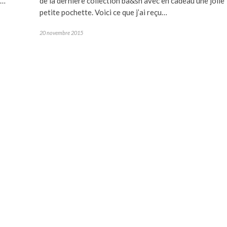
5…
de la dernière collection ba&sh avec en cadeau une jolie
petite pochette. Voici ce que j’ai reçu…
20 novembre 2015