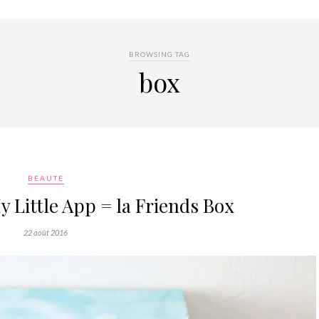
BROWSING TAG
box
BEAUTE
y Little App = la Friends Box
22 août 2016