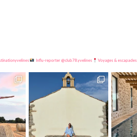
tinationyvelines
Influ-reporter @club78.yvelines
Voyages & escapades