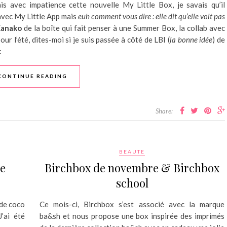
is avec impatience cette nouvelle My Little Box, je savais qu’il
vec My Little App mais
euh comment vous dire : elle dit qu’elle voit pas
anako
de la boîte qui fait penser à une Summer Box, la collab avec
ur l’été, dites-moi si je suis passée à côté de LBI (
la bonne idée
) de
:
CONTINUE READING
Share:
BEAUTE
le
Birchbox de novembre & Birchbox
school
 de coco
Ce mois-ci, Birchbox s’est associé avec la marque
J’ai été
ba&sh et nous propose une box inspirée des imprimés