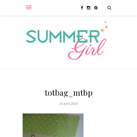
totbag_mtbp
21 avril 2015