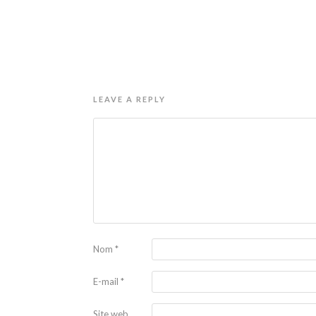
LEAVE A REPLY
Nom
*
E-mail
*
Site web