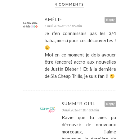
4 COMMENTS
AMÉLIE
Reply
1 mai 2016 at 21 h 05 min
Je n’en connaissais pas les 3/4
haha, merci pour ces découvertes !
Moi en ce moment je dois avouer
être (encore) accro aux nouvelles
de Justin Bieber ! Et à la dernière
de Sia Cheap Trills, je suis fan !!
SUMMER GIRL
Reply
3 mai 2016 at 10 h 33 min
Ravie que tu aies pu
découvrir de nouveaux
morceaux, j’aime
beaucoup la dernière de