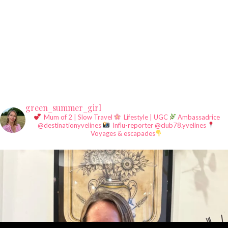
green_summer_girl
Mum of 2 | Slow Travel
Lifestyle | UGC
Ambassadrice
@destinationyvelines
Influ-reporter @club78.yvelines
Voyages & escapades