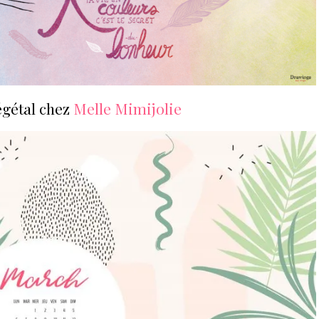
égétal chez
Melle Mimijolie