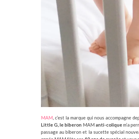
MAM
, c’est la marque qui nous accompagne dep
Little G, le biberon
MAM
anti-colique
m’a perm
passage au biberon et la sucette spécial nouve
année MAM fête ses
40 ans de succès
et vous 