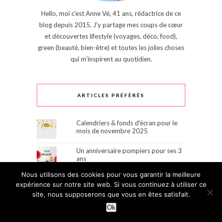
Hello, moi c'est Anne Vé, 41 ans, rédactrice de ce
blog depuis 2015. J'y partage mes coups de cœur
et découvertes lifestyle (voyages, déco, food),
green (beauté, bien-être) et toutes les jolies choses
qui m'inspirent au quotidien.
ARTICLES PRÉFÉRÉS
Calendriers & fonds d'écran pour le
mois de novembre 2025
Un anniversaire pompiers pour ses 3
ans
Nous utilisons des cookies pour vous garantir la meilleure
Thaïlande en famille : itinéraire de 18
expérience sur notre site web. Si vous continuez à utiliser ce
jours & budget
site, nous supposerons que vous en êtes satisfait.
Un anniversaire Koh Lanta pour ses 7
Ok
ans