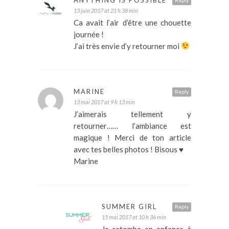
13 juin 2017 at 21 h 38 min
Ca avait l’air d’être une chouette
journée !
J’ai très envie d’y retourner moi
MARINE
Reply
13 mai 2017 at 9 h 13 min
J’aimerais tellement y
retourner…… l’ambiance est
magique ! Merci de ton article
avec tes belles photos ! Bisous ♥
Marine
SUMMER GIRL
Reply
15 mai 2017 at 10 h 36 min
Je retombe en enfance à