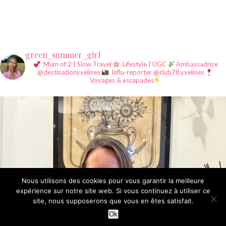
green_summer_girl
Mum of 2 | Slow Travel
Lifestyle | UGC
Ambassadrice
@destinationyvelines
Influ-reporter @club78.yvelines
Voyages & escapades
Nous utilisons des cookies pour vous garantir la meilleure
expérience sur notre site web. Si vous continuez à utiliser ce
site, nous supposerons que vous en êtes satisfait.
©Summer Girl since 2015
Ok