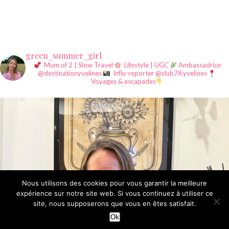
green_summer_girl
Mum of 2 | Slow Travel
Lifestyle | UGC
Ambassadrice
@destinationyvelines
Influ-reporter @club78.yvelines
Voyages & escapades
Nous utilisons des cookies pour vous garantir la meilleure
expérience sur notre site web. Si vous continuez à utiliser ce
site, nous supposerons que vous en êtes satisfait.
©Summer Girl since 2015
Ok