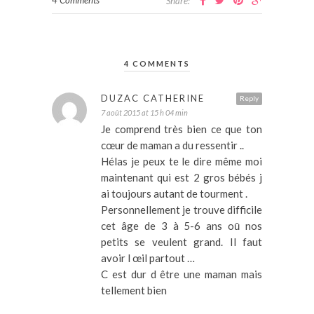
4 Comments
Share:
4 COMMENTS
DUZAC CATHERINE
Reply
7 août 2015 at 15 h 04 min
Je comprend très bien ce que ton
cœur de maman a du ressentir ..
Hélas je peux te le dire même moi
maintenant qui est 2 gros bébés j
ai toujours autant de tourment .
Personnellement je trouve difficile
cet âge de 3 à 5-6 ans oū nos
petits se veulent grand. Il faut
avoir l œil partout …
C est dur d être une maman mais
tellement bien