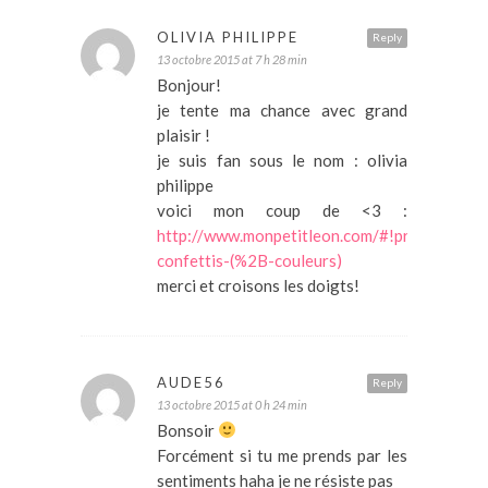
OLIVIA PHILIPPE
Reply
13 octobre 2015 at 7 h 28 min
Bonjour!
je tente ma chance avec grand
plaisir !
je suis fan sous le nom : olivia
philippe
voici mon coup de <3 :
http://www.monpetitleon.com/#!product/pr
confettis-(%2B-couleurs)
merci et croisons les doigts!
AUDE56
Reply
13 octobre 2015 at 0 h 24 min
Bonsoir
Forcément si tu me prends par les
sentiments haha je ne résiste pas