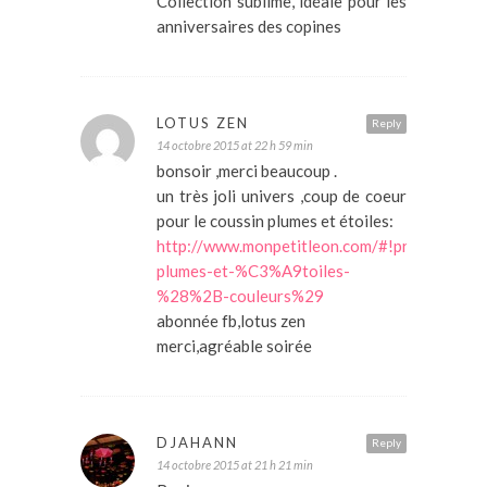
Collection sublime, idéale pour les
anniversaires des copines
LOTUS ZEN
Reply
14 octobre 2015 at 22 h 59 min
bonsoir ,merci beaucoup .
un très joli univers ,coup de coeur
pour le coussin plumes et étoiles:
http://www.monpetitleon.com/#!product/pr
plumes-et-%C3%A9toiles-
%28%2B-couleurs%29
abonnée fb,lotus zen
merci,agréable soirée
DJAHANN
Reply
14 octobre 2015 at 21 h 21 min