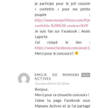
je participe pour le joli coussin
« confettis » pour ma petite
poupée :
http://www.monpetitleon.com/#!product/pr
confettis-%28%2B-couleurs%29
Je suis fan sur Facebook : Anaïs
Laporte
J’ai relayé le lien :
https://www.facebook.com/anais12/posts
Merci pour le concours!!
EMILIE DE MAMANS
Reply
ACTIVES
13 octobre 2015 at 12 h 58 min
Bonjour,
Merci pour ce chouette concours !
J’aime ta page Facebook sous
Mamans Actives et je l’ai partagé