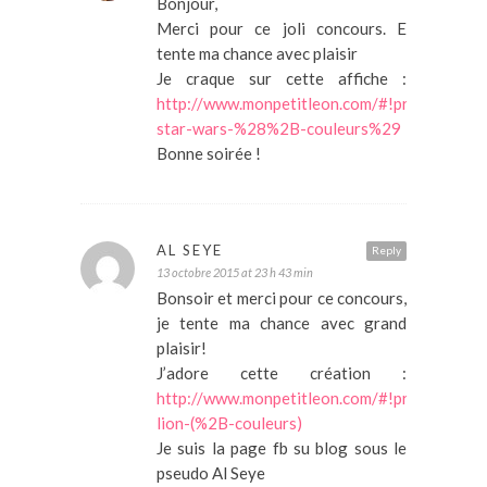
Bonjour,
Merci pour ce joli concours. E
tente ma chance avec plaisir
Je craque sur cette affiche :
http://www.monpetitleon.com/#!product/prd
star-wars-%28%2B-couleurs%29
Bonne soirée !
AL SEYE
Reply
13 octobre 2015 at 23 h 43 min
Bonsoir et merci pour ce concours,
je tente ma chance avec grand
plaisir!
J’adore cette création :
http://www.monpetitleon.com/#!product/pr
lion-(%2B-couleurs)
Je suis la page fb su blog sous le
pseudo Al Seye