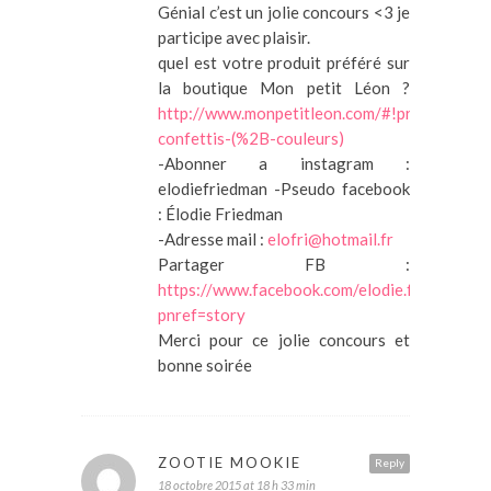
Génial c’est un jolie concours <3 je
participe avec plaisir.
quel est votre produit préféré sur
la boutique Mon petit Léon ?
http://www.monpetitleon.com/#!product/pr
confettis-(%2B-couleurs)
-Abonner a instagram :
elodiefriedman -Pseudo facebook
: Élodie Friedman
-Adresse mail :
elofri@hotmail.fr
Partager FB :
https://www.facebook.com/elodie.friedman
pnref=story
Merci pour ce jolie concours et
bonne soirée
ZOOTIE MOOKIE
Reply
18 octobre 2015 at 18 h 33 min