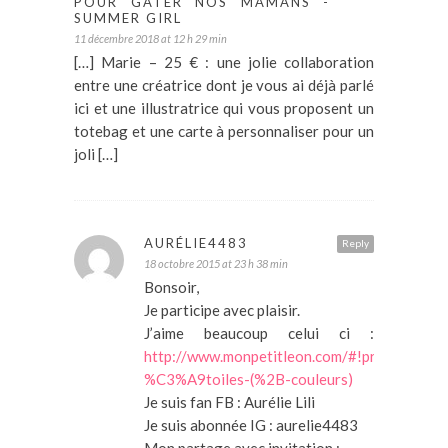
POUR GÂTER NOS MAMANS -
SUMMER GIRL
11 décembre 2018 at 12 h 29 min
[…] Marie – 25 € : une jolie collaboration
entre une créatrice dont je vous ai déjà parlé
ici et une illustratrice qui vous proposent un
totebag et une carte à personnaliser pour un
joli […]
AURÉLIE4483
Reply
18 octobre 2015 at 23 h 38 min
Bonsoir,
Je participe avec plaisir.
J’aime beaucoup celui ci :
http://www.monpetitleon.com/#!product/pr
%C3%A9toiles-(%2B-couleurs)
Je suis fan FB : Aurélie Lili
Je suis abonnée IG : aurelie4483
Mon partage avec invitation :