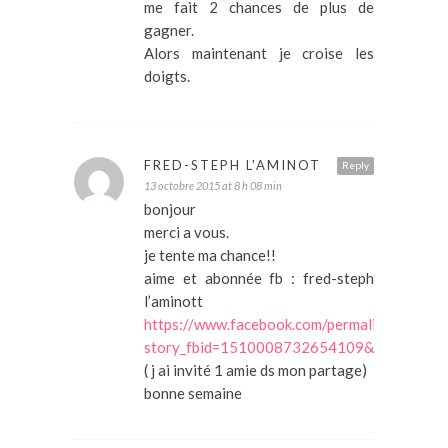
me fait 2 chances de plus de
gagner.
Alors maintenant je croise les
doigts.
FRED-STEPH L'AMINOT
Reply
13 octobre 2015 at 8 h 08 min
bonjour
merci a vous.
je tente ma chance!!
aime et abonnée fb : fred-steph
l’aminott
https://www.facebook.com/permalink.php?
story_fbid=1510008732654109&id=100009
( j ai invité 1 amie ds mon partage)
bonne semaine