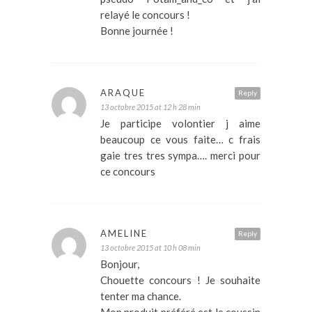
relayé le concours !
Bonne journée !
ARAQUE
Reply
13 octobre 2015 at 12 h 28 min
Je participe volontier j aime
beaucoup ce vous faite… c frais
gaie tres tres sympa…. merci pour
ce concours
AMELINE
Reply
13 octobre 2015 at 10 h 08 min
Bonjour,
Chouette concours ! Je souhaite
tenter ma chance.
Mon produit préféré est le coussin