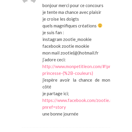
bonjour merci pour ce concours
je tente ma chance avec plaisir
je croise les doigts
quels magnifiques créations
je suis fan :
instagram zootie_mookie
facebook zootie mookie
mon mail zootie(@)hotmail.fr
j’adore ceci:
http://www.monpetitleon.com/#!product/pr
princesse-(%2B-couleurs)
j’espère avoir la chance de mon
côté
je partage ici;
https://www.facebook.com/zootie.mookie/
pnref=story
une bonne journée