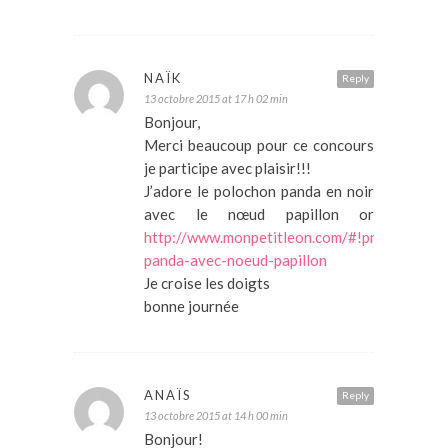
NAÏK
Reply
13 octobre 2015 at 17 h 02 min
Bonjour,
Merci beaucoup pour ce concours
je participe avec plaisir!!!
J’adore le polochon panda en noir
avec le nœud papillon or
http://www.monpetitleon.com/#!product/pr
panda-avec-noeud-papillon
Je croise les doigts
bonne journée
ANAÏS
Reply
13 octobre 2015 at 14 h 00 min
Bonjour!