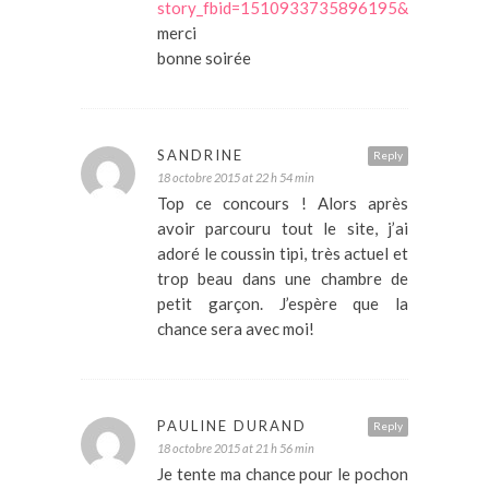
story_fbid=1510933735896195&id=100009
merci
bonne soirée
SANDRINE
Reply
18 octobre 2015 at 22 h 54 min
Top ce concours ! Alors après
avoir parcouru tout le site, j’ai
adoré le coussin tipi, très actuel et
trop beau dans une chambre de
petit garçon. J’espère que la
chance sera avec moi!
PAULINE DURAND
Reply
18 octobre 2015 at 21 h 56 min
Je tente ma chance pour le pochon