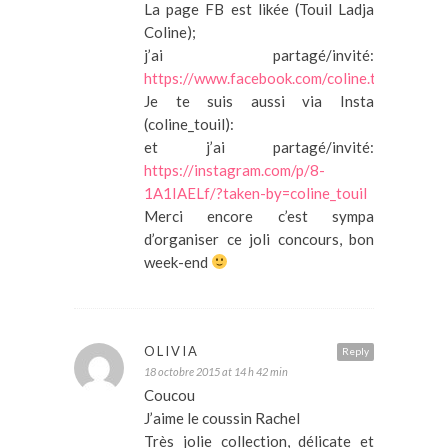
La page FB est likée (Touil Ladja
Coline);
j’ai partagé/invité:
https://www.facebook.com/coline.touil/po
Je te suis aussi via Insta
(coline_touil):
et j’ai partagé/invité:
https://instagram.com/p/8-
1A1IAELf/?taken-by=coline_touil
Merci encore c’est sympa
d’organiser ce joli concours, bon
week-end
OLIVIA
Reply
18 octobre 2015 at 14 h 42 min
Coucou
J’aime le coussin Rachel
Très jolie collection, délicate et