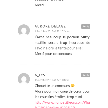
Merci
AURORE DELAGE
Reply
15 octobre 2015 at 22 h 02 min
J’aime beaucoup le pochon Miffy,
ma.fille serait trop heureuse de
l’avoir alors je tente pour elle!
Merci pour ce concours
A_LYS
Reply
15 octobre 2015 at 17 h 43 min
Chouette un concours
Alors pour moi, coup de cœur pour
les coussins étoiles, trop mimi.
http://www.monpetitleon.com/#!product/pr
%C3%A9toiles-%28%2B-