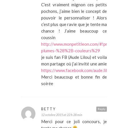
C’est vraiment mignon ces petits
pochons, j’aime bien le concept de
pouvoir le personnaliser ! Alors
c’est plus que ravie que je tente ma
chance ! J’aime beaucoup ce
coussin
http://www.monpetitleon.com/#!product/pr
plumes-%28%2B-couleurs%29
je suis fan FB (Aude Lilou) et voila
mon partage où j’ai invité une amie
https://www.facebook.com/aude.lilou.9/po
Merci beaucoup et bonne fin de
soirée
BETTY
Reply
12 octobre 2015 at 22 h 28 min
Merci pour ce joli concours, je
tente ma chance