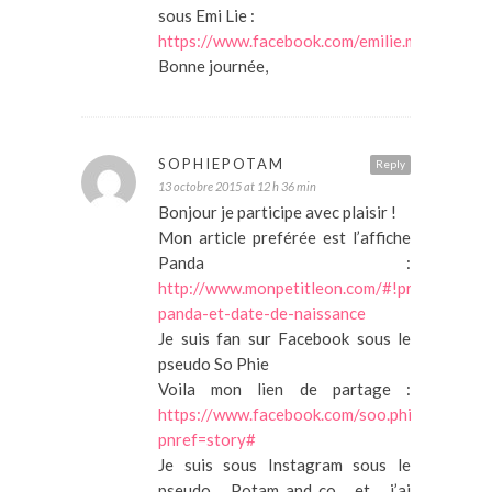
sous Emi Lie :
https://www.facebook.com/emilie.mamansact
Bonne journée,
SOPHIEPOTAM
Reply
13 octobre 2015 at 12 h 36 min
Bonjour je participe avec plaisir !
Mon article preférée est l’affiche
Panda :
http://www.monpetitleon.com/#!product/prd
panda-et-date-de-naissance
Je suis fan sur Facebook sous le
pseudo So Phie
Voila mon lien de partage :
https://www.facebook.com/soo.phie.79/po
pnref=story#
Je suis sous Instagram sous le
pseudo Potam_and_co et j’ai