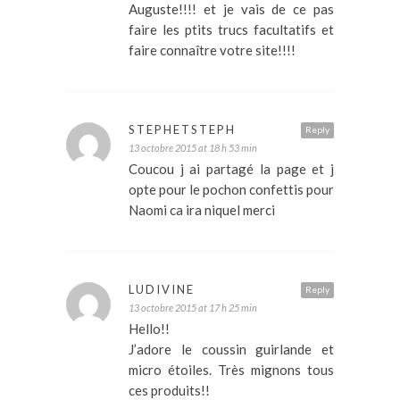
Auguste!!!! et je vais de ce pas
faire les ptits trucs facultatifs et
faire connaître votre site!!!!
STEPHETSTEPH
Reply
13 octobre 2015 at 18 h 53 min
Coucou j ai partagé la page et j
opte pour le pochon confettis pour
Naomi ca ira niquel merci
LUDIVINE
Reply
13 octobre 2015 at 17 h 25 min
Hello!!
J’adore le coussin guirlande et
micro étoiles. Très mignons tous
ces produits!!