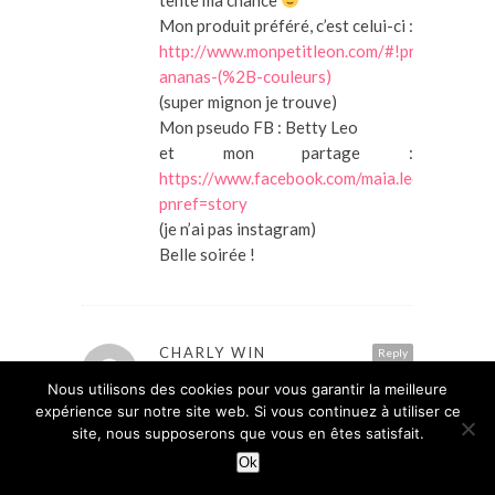
Mon produit préféré, c’est celui-ci :
http://www.monpetitleon.com/#!product/pr
ananas-(%2B-couleurs)
(super mignon je trouve)
Mon pseudo FB : Betty Leo
et mon partage :
https://www.facebook.com/maia.leoni/pos
pnref=story
(je n’ai pas instagram)
Belle soirée !
CHARLY WIN
Reply
12 octobre 2015 at 22 h 21 min
Nous utilisons des cookies pour vous garantir la meilleure
Bonjour,
expérience sur notre site web. Si vous continuez à utiliser ce
Je participe et partage avec plaisir.
site, nous supposerons que vous en êtes satisfait.
Je suis fan sous le nom de Charly
Ok
Win