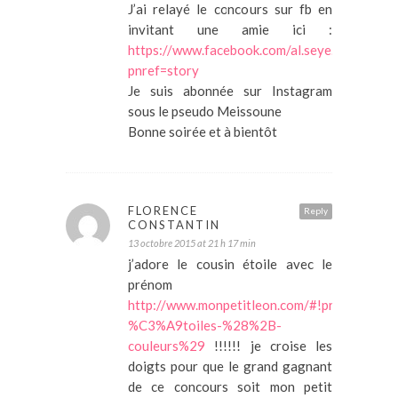
J’ai relayé le concours sur fb en
invitant une amie ici :
https://www.facebook.com/al.seye.963/po
pnref=story
Je suis abonnée sur Instagram
sous le pseudo Meissoune
Bonne soirée et à bientôt
FLORENCE
Reply
CONSTANTIN
13 octobre 2015 at 21 h 17 min
j’adore le cousin étoile avec le
prénom
http://www.monpetitleon.com/#!product/pr
%C3%A9toiles-%28%2B-
couleurs%29
!!!!!! je croise les
doigts pour que le grand gagnant
de ce concours soit mon petit