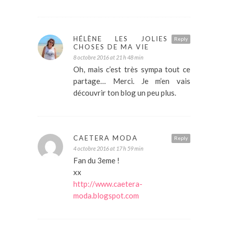
HÉLÈNE LES JOLIES
Reply
CHOSES DE MA VIE
8 octobre 2016 at 21 h 48 min
Oh, mais c’est très sympa tout ce
partage… Merci. Je m’en vais
découvrir ton blog un peu plus.
CAETERA MODA
Reply
4 octobre 2016 at 17 h 59 min
Fan du 3eme !
xx
http://www.caetera-
moda.blogspot.com