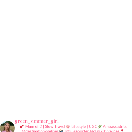
green_summer_girl
Mum of 2 | Slow Travel
Lifestyle | UGC
Ambassadrice
@destinationyvelines
Influ-reporter @club78.yvelines