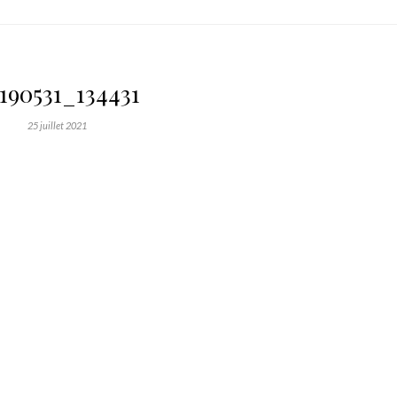
190531_134431
25 juillet 2021