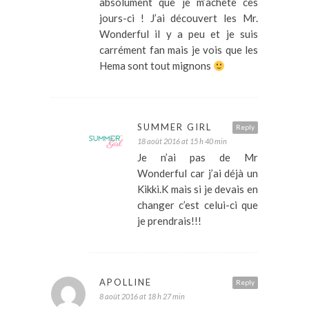
absolument que je m’achète ces
jours-ci ! J’ai découvert les Mr.
Wonderful il y a peu et je suis
carrément fan mais je vois que les
Hema sont tout mignons
SUMMER GIRL
Reply
18 août 2016 at 15 h 40 min
Je n’ai pas de Mr
Wonderful car j’ai déjà un
Kikki.K mais si je devais en
changer c’est celui-ci que
je prendrais!!!
APOLLINE
Reply
8 août 2016 at 18 h 27 min