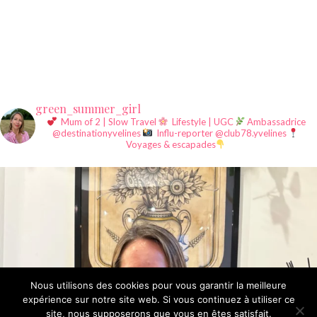
green_summer_girl
Mum of 2 | Slow Travel
Lifestyle | UGC
Ambassadrice
@destinationyvelines
Influ-reporter @club78.yvelines
Voyages & escapades
Nous utilisons des cookies pour vous garantir la meilleure
expérience sur notre site web. Si vous continuez à utiliser ce
site, nous supposerons que vous en êtes satisfait.