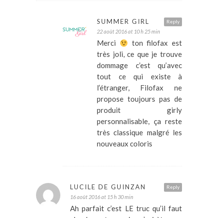
SUMMER GIRL
Reply
22 août 2016 at 10 h 25 min
Merci
ton filofax est
très joli, ce que je trouve
dommage c’est qu’avec
tout ce qui existe à
l’étranger, Filofax ne
propose toujours pas de
produit girly
personnalisable, ça reste
très classique malgré les
nouveaux coloris
LUCILE DE GUINZAN
Reply
16 août 2016 at 15 h 30 min
Ah parfait c’est LE truc qu’il faut