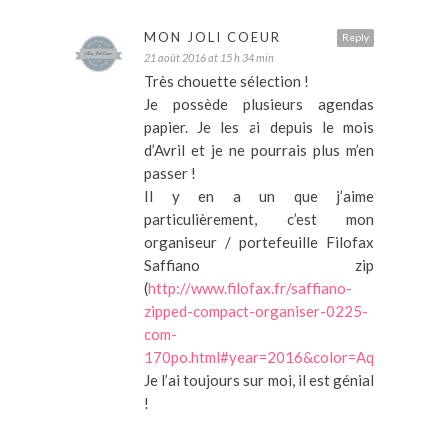
MON JOLI COEUR
Reply
21 août 2016 at 15 h 34 min
Très chouette sélection !
Je possède plusieurs agendas
papier. Je les ai depuis le mois
d’Avril et je ne pourrais plus m’en
passer !
Il y en a un que j’aime
particulièrement, c’est mon
organiseur / portefeuille Filofax
Saffiano zip
(
http://www.filofax.fr/saffiano-
zipped-compact-organiser-0225-
com-
170po.html#year=2016&color=Aquamarine
)
Je l’ai toujours sur moi, il est génial
!