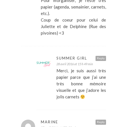
Pour m’organiser, je reste très
papier (agenda, semainier, carnets,
etc.).
Coup de coeur pour celui de
Juliette et de Delphine (Rue des
pivoines) <3
SUMMER GIRL
Reply
28 avril 2016 at 15 h 49 min
Merci, je suis aussi très
papier parce que j’ai une
très bonne mémoire
visuelle et que j’adore les
jolis carnets
MARINE
Reply