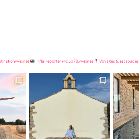
tinationyvelines
Influ-reporter @club78.yvelines
Voyages & escapades