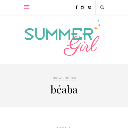
BROWSING TAG
béaba
FAMILY